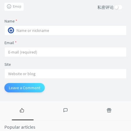
Emoji
私密评论
Name
*
Email
*
Site
Leave a Comment
P
L
R
o
a
a
Popular articles
p
t
n