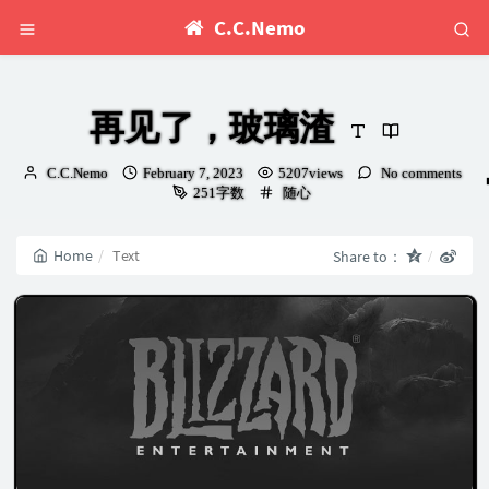
C.C.Nemo
再见了，玻璃渣
Author：
发
C.C.Nemo
February 7, 2023
5207views
No comments
布
Categories：
251字数
随心
时
间：
Home
Text
Share to：