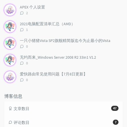
u
e
d
APEX 个人设置
l
s
o
评
2
a
t
m
论
r
c
a
数：
2021电脑配置清单汇总（AMD）
a
o
r
评
1
r
m
t
论
t
m
i
数：
一只小猪猪Vista SP2旗舰精简版迄今为止最小的Vista
i
e
c
评
0
c
n
l
论
l
数：
t
e
无约而来_Windows Server 2008 R2 33in1 V1.2
e
s
s
评
0
s
论
数：
爱快路由常见使用问题【7月8日更新】
评
0
论
数：
博客信息
文章数目
47
评论数目
7