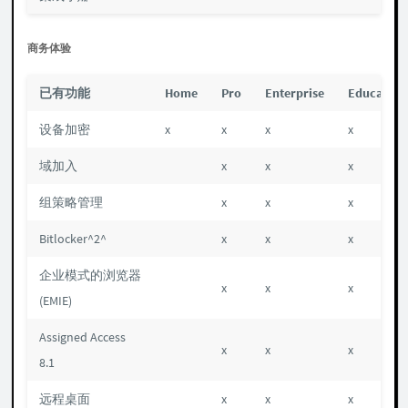
商务体验
已有功能
Home
Pro
Enterprise
Education
设备加密
x
x
x
x
域加入
x
x
x
组策略管理
x
x
x
Bitlocker^2^
x
x
x
企业模式的浏览器
x
x
x
(EMIE)
Assigned Access
x
x
x
8.1
远程桌面
x
x
x