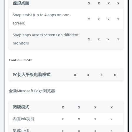
虚拟桌面
x
x
x
x
Snap assist (up to 4 apps on one
x
x
x
x
screen)
Snap apps across screens on different
x
x
x
x
monitors
Continuum^4^
PC切入平板电脑模式
x
x
x
x
全新Microsoft Edge浏览器
阅读模式
x
x
x
x
内置ink功能
x
x
x
x
集成小娜
x
x
x
x