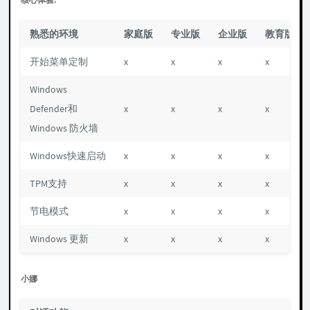
熟悉的环境
家庭版
专业版
企业版
教育版
开始菜单定制
x
x
x
x
Windows
Defender和
x
x
x
x
Windows 防火墙
Windows快速启动
x
x
x
x
TPM支持
x
x
x
x
节电模式
x
x
x
x
Windows 更新
x
x
x
x
小娜