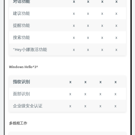
对话功能
x
x
x
x
建议功能
x
x
x
x
提醒功能
x
x
x
x
搜索功能
x
x
x
x
“Hey小娜激活功能
x
x
x
x
Windows Hello^3^
指纹识别
x
x
x
x
面部识别
x
x
x
x
企业级安全认证
x
x
x
x
多线程工作