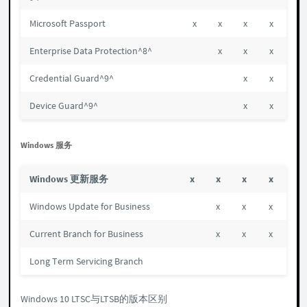
Microsoft Passport
x
x
x
x
Enterprise Data Protection^8^
x
x
x
Credential Guard^9^
x
x
Device Guard^9^
x
x
Windows 服务
Windows 更新服务
x
x
x
x
Windows Update for Business
x
x
x
Current Branch for Business
x
x
x
Long Term Servicing Branch
Windows 10 LTSC与LTSB的版本区别