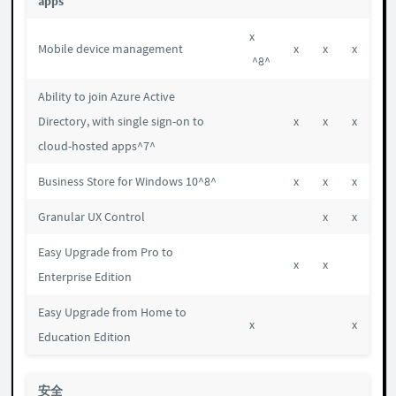
apps
x
Mobile device management
x
x
x
^8^
Ability to join Azure Active
Directory, with single sign-on to
x
x
x
cloud-hosted apps^7^
Business Store for Windows 10^8^
x
x
x
Granular UX Control
x
x
Easy Upgrade from Pro to
x
x
Enterprise Edition
Easy Upgrade from Home to
x
x
Education Edition
安全