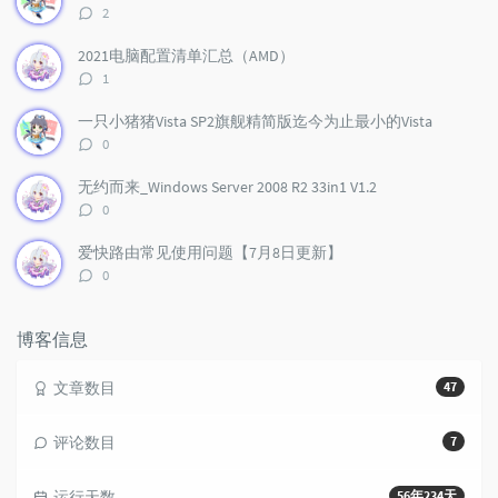
l
s
o
评
2
a
t
m
论
r
c
a
数：
2021电脑配置清单汇总（AMD）
a
o
r
评
1
r
m
t
论
t
m
i
数：
一只小猪猪Vista SP2旗舰精简版迄今为止最小的Vista
i
e
c
评
0
c
n
l
论
l
数：
t
e
无约而来_Windows Server 2008 R2 33in1 V1.2
e
s
s
评
0
s
论
数：
爱快路由常见使用问题【7月8日更新】
评
0
论
数：
博客信息
文章数目
47
评论数目
7
运行天数
56年234天