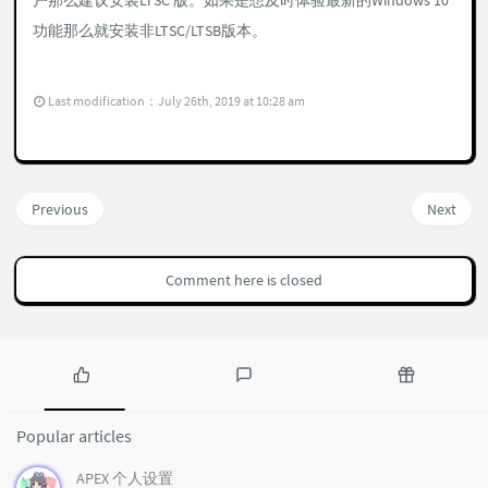
户那么建议安装LTSC 版。如果是想及时体验最新的Windows 10
功能那么就安装非LTSC/LTSB版本。
Last modification：July 26th, 2019 at 10:28 am
Previous
Next
Comment here is closed
P
L
R
o
a
a
Popular articles
p
t
n
u
e
d
APEX 个人设置