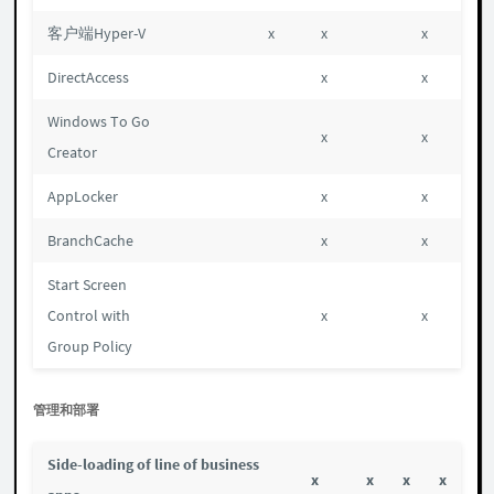
客户端Hyper-V
x
x
x
DirectAccess
x
x
Windows To Go
x
x
Creator
AppLocker
x
x
BranchCache
x
x
Start Screen
Control with
x
x
Group Policy
管理和部署
Side-loading of line of business
x
x
x
x