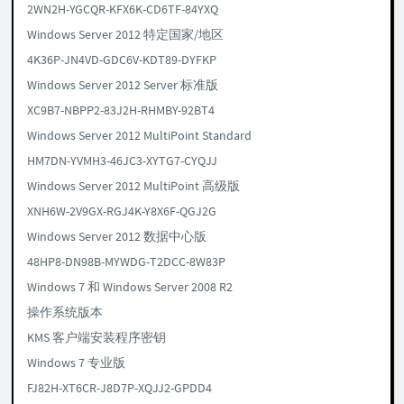
2WN2H-YGCQR-KFX6K-CD6TF-84YXQ
Windows Server 2012 特定国家/地区
4K36P-JN4VD-GDC6V-KDT89-DYFKP
Windows Server 2012 Server 标准版
XC9B7-NBPP2-83J2H-RHMBY-92BT4
Windows Server 2012 MultiPoint Standard
HM7DN-YVMH3-46JC3-XYTG7-CYQJJ
Windows Server 2012 MultiPoint 高级版
XNH6W-2V9GX-RGJ4K-Y8X6F-QGJ2G
Windows Server 2012 数据中心版
48HP8-DN98B-MYWDG-T2DCC-8W83P
Windows 7 和 Windows Server 2008 R2
操作系统版本
KMS 客户端安装程序密钥
Windows 7 专业版
FJ82H-XT6CR-J8D7P-XQJJ2-GPDD4