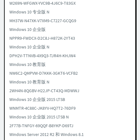
W269N-WFGWX-YVC9B-4J6C9-T83GX
Windows 10 专业版 N
MH37W-N47XK-V7XM9-C7227-GCQG9
Windows 10 企业版
NPPR9-FWDCX-D2C8J-H872K-2YT43
Windows 10 企业版 N
DPH2V-TTNVB-4X9Q3-TJR4H-KHJW4
Windows 10 教育版
NW6C2-QMPVW-D7KKK-3GKT6-VCFB2
Windows 10 教育版 N
2WH4N-8QGBV-H22JP-CT43Q-MDWWJ
Windows 10 企业版 2015 LTSB
WNMTR-4C88C-JK8YV-HQ7T2-76DF9
Windows 10 企业版 2015 LTSB N
2F77B-TNFGY-69QQF-B8YKP-D69TJ
Windows Server 2012 R2 和 Windows 8.1