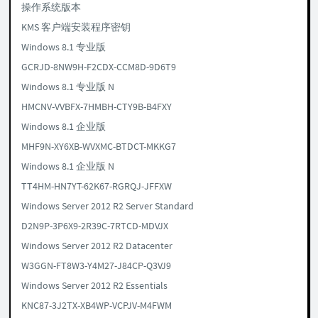
操作系统版本
KMS 客户端安装程序密钥
Windows 8.1 专业版
GCRJD-8NW9H-F2CDX-CCM8D-9D6T9
Windows 8.1 专业版 N
HMCNV-VVBFX-7HMBH-CTY9B-B4FXY
Windows 8.1 企业版
MHF9N-XY6XB-WVXMC-BTDCT-MKKG7
Windows 8.1 企业版 N
TT4HM-HN7YT-62K67-RGRQJ-JFFXW
Windows Server 2012 R2 Server Standard
D2N9P-3P6X9-2R39C-7RTCD-MDVJX
Windows Server 2012 R2 Datacenter
W3GGN-FT8W3-Y4M27-J84CP-Q3VJ9
Windows Server 2012 R2 Essentials
KNC87-3J2TX-XB4WP-VCPJV-M4FWM