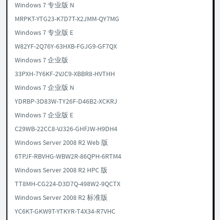
Windows 7 专业版 N
MRPKT-YTG23-K7D7T-X2JMM-QY7MG
Windows 7 专业版 E
W82YF-2Q76Y-63HXB-FGJG9-GF7QX
Windows 7 企业版
33PXH-7Y6KF-2VJC9-XBBR8-HVTHH
Windows 7 企业版 N
YDRBP-3D83W-TY26F-D46B2-XCKRJ
Windows 7 企业版 E
C29WB-22CC8-VJ326-GHFJW-H9DH4
Windows Server 2008 R2 Web 版
6TPJF-RBVHG-WBW2R-86QPH-6RTM4
Windows Server 2008 R2 HPC 版
TT8MH-CG224-D3D7Q-498W2-9QCTX
Windows Server 2008 R2 标准版
YC6KT-GKW9T-YTKYR-T4X34-R7VHC