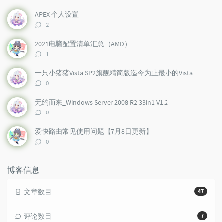
p
t
n
u
e
d
APEX 个人设置
l
s
o
评
2
a
t
m
论
r
c
a
数：
2021电脑配置清单汇总（AMD）
a
o
r
评
1
r
m
t
论
t
m
i
数：
一只小猪猪Vista SP2旗舰精简版迄今为止最小的Vista
i
e
c
评
0
c
n
l
论
l
数：
t
e
无约而来_Windows Server 2008 R2 33in1 V1.2
e
s
s
评
0
s
论
数：
爱快路由常见使用问题【7月8日更新】
评
0
论
数：
博客信息
文章数目
47
评论数目
7