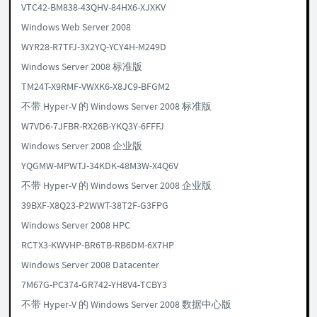
VTC42-BM838-43QHV-84HX6-XJXKV
Windows Web Server 2008
WYR28-R7TFJ-3X2YQ-YCY4H-M249D
Windows Server 2008 标准版
TM24T-X9RMF-VWXK6-X8JC9-BFGM2
不带 Hyper-V 的 Windows Server 2008 标准版
W7VD6-7JFBR-RX26B-YKQ3Y-6FFFJ
Windows Server 2008 企业版
YQGMW-MPWTJ-34KDK-48M3W-X4Q6V
不带 Hyper-V 的 Windows Server 2008 企业版
39BXF-X8Q23-P2WWT-38T2F-G3FPG
Windows Server 2008 HPC
RCTX3-KWVHP-BR6TB-RB6DM-6X7HP
Windows Server 2008 Datacenter
7M67G-PC374-GR742-YH8V4-TCBY3
不带 Hyper-V 的 Windows Server 2008 数据中心版