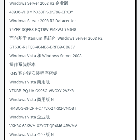
Windows Server 2008 R2 企业版
489J6-VHDMP-X63PK-3K798-CPX3Y
Windows Server 2008 R2 Datacenter
74YFP-3QFB3-KQT8W-PMXWJ-7M648
面向基于 Itanium 系统的 Windows Server 2008 R2
GT63C-RJFQ3-4GMB6-BRFB9-CB83V
Windows Vista 和 Windows Server 2008
操作系统版本
KMS 客户端安装程序密钥
Windows Vista 商用版
YFKBB-PQJJV-G996G-VWGXY-2V3X8
Windows Vista 商用版 N
HMBQG-8H2RH-C77VX-27R82-VMQBT
Windows Vista 企业版
VKK3X-68KWM-X2YGT-QR4M6-4BWMV
Windows Vista 企业版 N