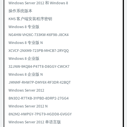
Windows Server 2012 和 Windows 8
操作系统版本
KMS 客户端安装程序密钥
Windows 8 专业版
NG4HW-VH26C-733KW-K6F98-J8CK4
Windows 8 专业版 N
XCVCF-2NXM9-723PB-MHCB7-2RYQQ
Windows 8 企业版
32JNW-9KQ84-P47T8-D8GGY-CWCK7
Windows 8 企业版 N
JMNMF-RHW7P-DMY6X-RF3DR-X2BQT
Windows Server 2012
BN3D2-R7TKB-3YPBD-8DRP2-27GG4
Windows Server 2012 N
8N2M2-HWPGY-7PGT9-HGDD8-GVGGY
Windows Server 2012 单语言版