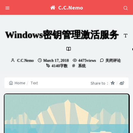
C.C.Nemo
Windows密钥管理激活服务
Author：
发
C.C.Nemo
March 17, 2018
4475views
关闭评论
布
Categories：
4140字数
系统
时
间：
Home
Text
Share to：