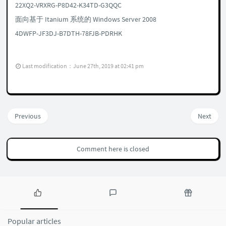
22XQ2-VRXRG-P8D42-K34TD-G3QQC
面向基于 Itanium 系统的 Windows Server 2008
4DWFP-JF3DJ-B7DTH-78FJB-PDRHK
Last modification：June 27th, 2019 at 02:41 pm
Previous
Next
Comment here is closed
P
L
R
o
a
a
Popular articles